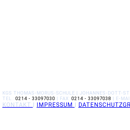
KGS THOMAS-MORUS-SCHULE | JOHANNES-DOTT-STR.
TEL.:
0214 - 33097030
| FAX:
0214 - 33097038
| E-MA
KONT
AKT
|
IMPRESSUM
|
DATENSCHUTZGR