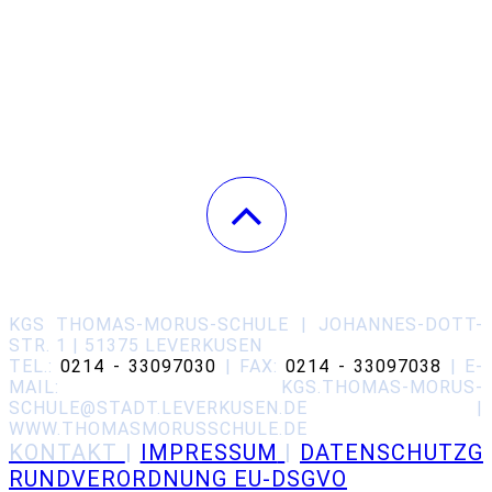
KGS THOMAS-MORUS-SCHULE | JOHANNES-DOTT-
STR. 1 | 51375 LEVERKUSEN
TEL.:
0214 - 33097030
| FAX:
0214 - 33097038
| E-
MAIL: KGS.THOMAS-MORUS-
SCHULE@STADT.LEVERKUSEN.DE |
WWW.THOMASMORUSSCHULE.DE
KONT
AKT
|
IMPRESSUM
|
DATENSCHUTZG
RUNDVERORDNUNG EU-DSGVO