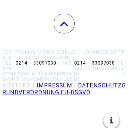
KGS THOMAS-MORUS-SCHULE | JOHANNES-DOTT-
STR. 1 | 51375 LEVERKUSEN
TEL.:
0214 - 33097030
| FAX:
0214 - 33097038
| E-
MAIL: KGS.THOMAS-MORUS-
SCHULE@STADT.LEVERKUSEN.DE |
WWW.THOMASMORUSSCHULE.DE
KONT
AKT
|
IMPRESSUM
|
DATENSCHUTZG
RUNDVERORDNUNG EU-DSGVO