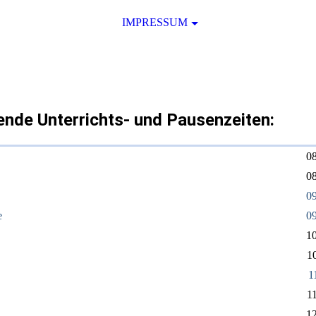
IMPRESSUM
ende Unterrichts- und Pausenzeiten:
08
08
09
e
09
10
10
1
11
12