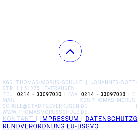
KGS THOMAS-MORUS-SCHULE | JOHANNES-DOTT-
STR. 1 | 51375 LEVERKUSEN
TEL.:
0214 - 33097030
| FAX:
0214 - 33097038
| E-
MAIL: KGS.THOMAS-MORUS-
SCHULE@STADT.LEVERKUSEN.DE |
WWW.THOMASMORUSSCHULE.DE
KONT
AKT
|
IMPRESSUM
|
DATENSCHUTZG
RUNDVERORDNUNG EU-DSGVO