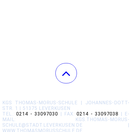
KGS THOMAS-MORUS-SCHULE | JOHANNES-DOTT-
STR. 1 | 51375 LEVERKUSEN
TEL.:
0214 - 33097030
| FAX:
0214 - 33097038
| E-
MAIL: KGS.THOMAS-MORUS-
SCHULE@STADT.LEVERKUSEN.DE |
WWW.THOMASMORUSSCHULE.DE